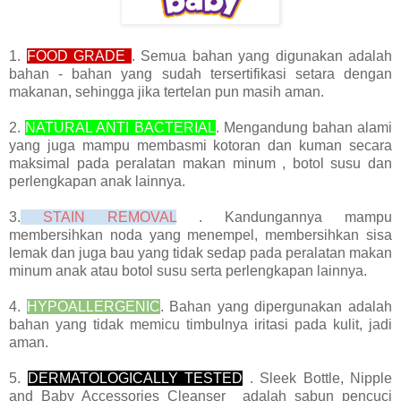
1.
FOOD GRADE
. Semua bahan yang digunakan adalah
bahan - bahan yang sudah tersertifikasi setara dengan
makanan, sehingga jika tertelan pun masih aman.
2.
NATURAL ANTI BACTERIAL
. Mengandung bahan alami
yang juga mampu membasmi kotoran dan kuman secara
maksimal pada peralatan makan minum , botol susu dan
perlengkapan anak lainnya.
3.
STAIN REMOVAL
. Kandungannya mampu
membersihkan noda yang menempel, membersihkan sisa
lemak dan juga bau yang tidak sedap pada peralatan makan
minum anak atau botol susu serta perlengkapan lainnya.
4.
HYPOALLERGENIC
. Bahan yang dipergunakan adalah
bahan yang tidak memicu timbulnya iritasi pada kulit, jadi
aman.
5.
DERMATOLOGICALLY TESTED
. Sleek Bottle, Nipple
and Baby Accessories Cleanser adalah sabun pencuci